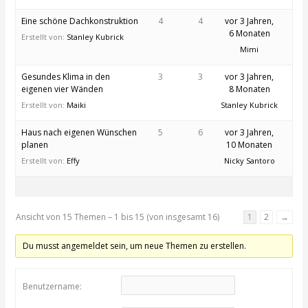
Eine schöne Dachkonstruktion
4
4
vor 3 Jahren,
6 Monaten
Erstellt von:
Stanley Kubrick
Mimi
Gesundes Klima in den
3
3
vor 3 Jahren,
eigenen vier Wänden
8 Monaten
Erstellt von:
Maiki
Stanley Kubrick
Haus nach eigenen Wünschen
5
6
vor 3 Jahren,
planen
10 Monaten
Erstellt von:
Effy
Nicky Santoro
Ansicht von 15 Themen – 1 bis 15 (von insgesamt 16)
1
2
→
Du musst angemeldet sein, um neue Themen zu erstellen.
Benutzername: