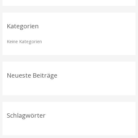
c
h
Kategorien
e
n
Keine Kategorien
n
a
c
h
Neueste Beiträge
:
Schlagwörter