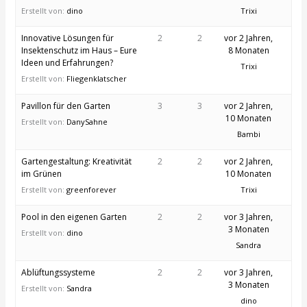
Erstellt von:
dino
Trixi
Innovative Lösungen für
2
2
vor 2 Jahren,
Insektenschutz im Haus – Eure
8 Monaten
Ideen und Erfahrungen?
Trixi
Erstellt von:
Fliegenklatscher
Pavillon für den Garten
3
3
vor 2 Jahren,
10 Monaten
Erstellt von:
DanySahne
Bambi
Gartengestaltung: Kreativität
2
2
vor 2 Jahren,
im Grünen
10 Monaten
Erstellt von:
greenforever
Trixi
Pool in den eigenen Garten
2
2
vor 3 Jahren,
3 Monaten
Erstellt von:
dino
Sandra
Ablüftungssysteme
2
2
vor 3 Jahren,
3 Monaten
Erstellt von:
Sandra
dino