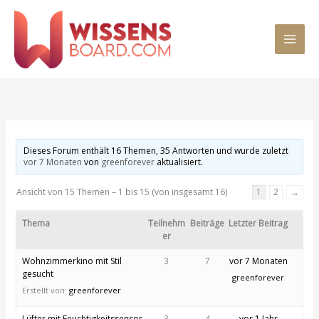
Zum
MAI
Inhalt
springen
MEN
Dieses Forum enthält 16 Themen, 35 Antworten und wurde zuletzt
vor 7 Monaten
von
greenforever
aktualisiert.
Ansicht von 15 Themen – 1 bis 15 (von insgesamt 16)
1
2
→
Thema
Teilnehm
Beiträge
Letzter Beitrag
er
Wohnzimmerkino mit Stil
3
7
vor 7 Monaten
gesucht
greenforever
Erstellt von:
greenforever
Lüfter mit Feuchtigkeitssensor
3
4
vor 1 Jahr