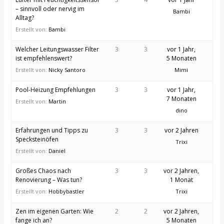
– sinnvoll oder nervig im
Bambi
Alltag?
Erstellt von:
Bambi
Welcher Leitungswasser Filter
3
3
vor 1 Jahr,
ist empfehlenswert?
5 Monaten
Erstellt von:
Nicky Santoro
Mimi
Pool-Heizung Empfehlungen
3
3
vor 1 Jahr,
7 Monaten
Erstellt von:
Martin
dino
Erfahrungen und Tipps zu
3
3
vor 2 Jahren
Specksteinöfen
Trixi
Erstellt von:
Daniel
Großes Chaos nach
3
3
vor 2 Jahren,
Renovierung – Was tun?
1 Monat
Erstellt von:
Hobbybastler
Trixi
Zen im eigenen Garten: Wie
2
2
vor 2 Jahren,
fange ich an?
5 Monaten