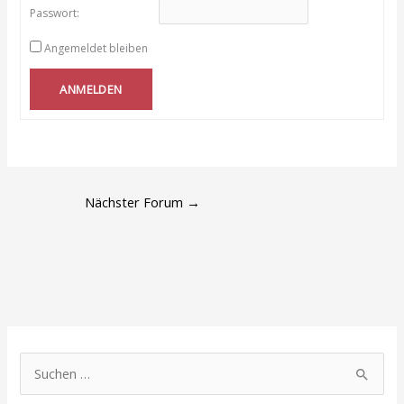
Passwort:
Angemeldet bleiben
ANMELDEN
Nächster Forum
→
S
u