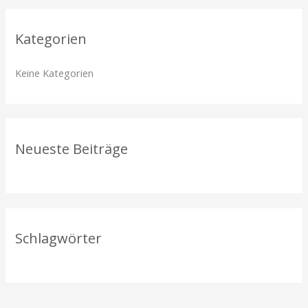
h
Kategorien
e
n
Keine Kategorien
n
a
c
h
Neueste Beiträge
:
Schlagwörter