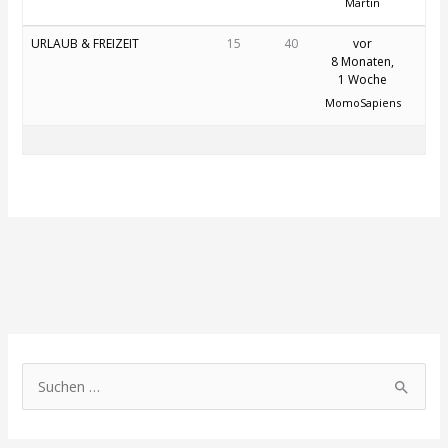
Martin
URLAUB & FREIZEIT
15
40
vor
8 Monaten,
1 Woche
MomoSapiens
S
u
c