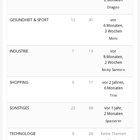
Dragoo
GESUNDHEIT & SPORT
12
41
vor
6 Monaten,
3 Wochen
Mimi
INDUSTRIE
7
19
vor
8 Monaten,
2 Wochen
Nicky Santoro
SHOPPING
9
17
vor 2 Jahren,
6 Monaten
Trixi
SONSTIGES
22
69
vor 1 Jahr,
2 Monaten
Spazierer
TECHNOLOGIE
9
26
Keine Themen