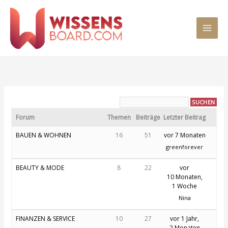
Zum
MAI
Inhalt
springen
MEN
Forum
Themen
Beiträge
Letzter Beitrag
BAUEN & WOHNEN
16
51
vor 7 Monaten
greenforever
BEAUTY & MODE
8
22
vor
10 Monaten,
1 Woche
Nina
FINANZEN & SERVICE
10
27
vor 1 Jahr,
2 Monaten