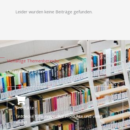
Leider wurden keine Beiträge gefunden.
Vielfältige Themenbereiche
Unsere Kategorien
Produkte
Entdecke tolle innovative Produkte und vieles
mehr!