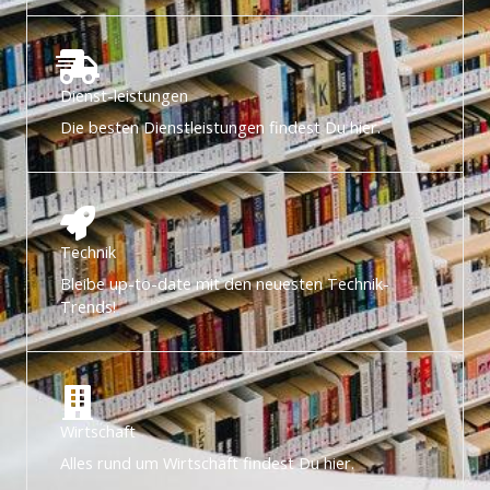
Dienst-leistungen
Die besten Dienstleistungen findest Du hier.
Technik
Bleibe up-to-date mit den neuesten Technik-
Trends!
Wirtschaft
Alles rund um Wirtschaft findest Du hier.