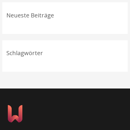
c
h
Neueste Beiträge
:
Schlagwörter