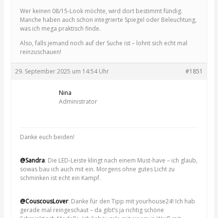
Wer keinen 08/15-Look möchte, wird dort bestimmt fündig.
Manche haben auch schon integrierte Spiegel oder Beleuchtung,
was ich mega praktisch finde.
Also, falls jemand noch auf der Suche ist – lohnt sich echt mal
reinzuschauen!
29. September 2025 um 14:54 Uhr
#1851
Nina
Administrator
Danke euch beiden!
@Sandra
: Die LED-Leiste klingt nach einem Must-have – ich glaub,
sowas bau ich auch mit ein. Morgens ohne gutes Licht zu
schminken ist echt ein Kampf.
@CouscousLover
: Danke für den Tipp mit yourhouse24! Ich hab
gerade mal reingeschaut – da gibt’s ja richtig schöne