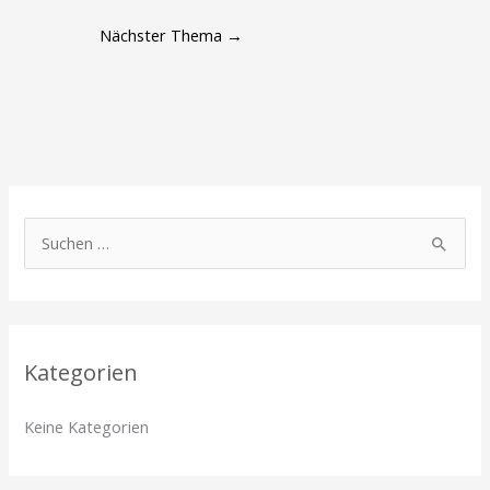
Nächster Thema
→
S
u
c
h
Kategorien
e
n
Keine Kategorien
n
a