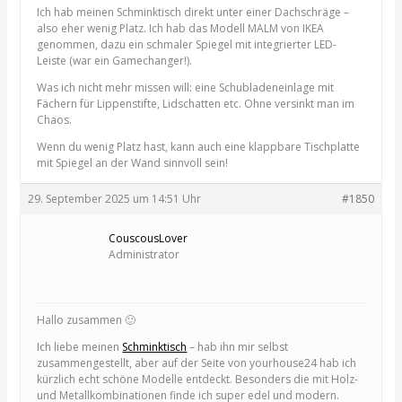
Ich hab meinen Schminktisch direkt unter einer Dachschräge –
also eher wenig Platz. Ich hab das Modell MALM von IKEA
genommen, dazu ein schmaler Spiegel mit integrierter LED-
Leiste (war ein Gamechanger!).
Was ich nicht mehr missen will: eine Schubladeneinlage mit
Fächern für Lippenstifte, Lidschatten etc. Ohne versinkt man im
Chaos.
Wenn du wenig Platz hast, kann auch eine klappbare Tischplatte
mit Spiegel an der Wand sinnvoll sein!
29. September 2025 um 14:51 Uhr
#1850
CouscousLover
Administrator
Hallo zusammen 🙂
Ich liebe meinen
Schminktisch
– hab ihn mir selbst
zusammengestellt, aber auf der Seite von yourhouse24 hab ich
kürzlich echt schöne Modelle entdeckt. Besonders die mit Holz-
und Metallkombinationen finde ich super edel und modern.