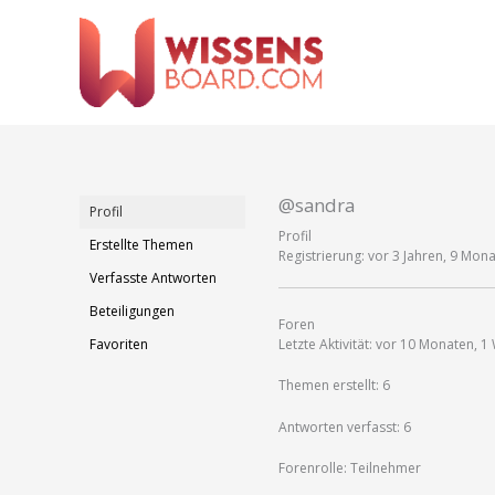
Zum
Inhalt
springen
@sandra
Profil
Profil
Erstellte Themen
Registrierung: vor 3 Jahren, 9 Mon
Verfasste Antworten
Beteiligungen
Foren
Favoriten
Letzte Aktivität: vor 10 Monaten, 
Themen erstellt: 6
Antworten verfasst: 6
Forenrolle: Teilnehmer