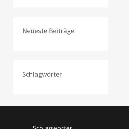
a
c
h
Neueste Beiträge
:
Schlagwörter
Schlagwörter