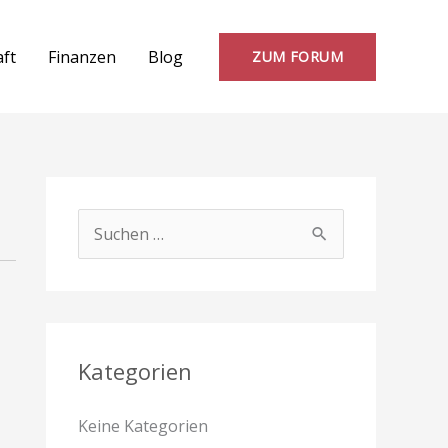
aft
Finanzen
Blog
ZUM FORUM
S
u
c
h
e
Kategorien
n
Keine Kategorien
n