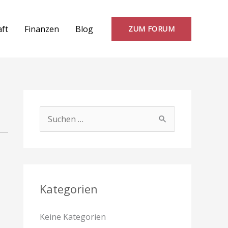
aft
Finanzen
Blog
ZUM FORUM
S
u
c
h
e
Kategorien
n
Keine Kategorien
n