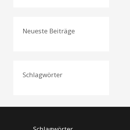
a
c
h
Neueste Beiträge
:
Schlagwörter
Schlagwörter