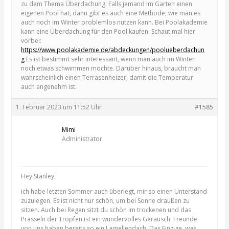
zu dem Thema Überdachung. Falls jemand im Garten einen
eigenen Pool hat, dann gibt es auch eine Methode, wie man es
auch noch im Winter problemlos nutzen kann. Bei Poolakademie
kann eine Überdachung für den Pool kaufen. Schaut mal hier
vorbei:
https://www.poolakademie.de/abdeckungen/poolueberdachun
g
Es ist bestimmt sehr interessant, wenn man auch im Winter
noch etwas schwimmen möchte. Darüber hinaus, braucht man
wahrscheinlich einen Terrasenheizer, damit die Temperatur
auch angenehm ist.
1. Februar 2023 um 11:52 Uhr
#1585
Mimi
Administrator
Hey Stanley,
ich habe letzten Sommer auch überlegt, mir so einen Unterstand
zuzulegen. Es ist nicht nur schön, um bei Sonne draußen zu
sitzen. Auch bei Regen sitzt du schön im trockenen und das
Prasseln der Tropfen ist ein wundervolles Geräusch. Freunde
von uns haben bereits so ein Lamellendach. Das Einzige, was