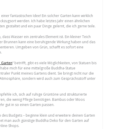
h einer fantastischen Idee! Ein solcher Garten kann wirklich
ückzugsort werden. Ich habe letztes Jahr einen ähnlichen
n gestaltet und ein paar Dinge gelernt, die ich gerne teile.
 dass Wasser ein zentrales Element ist. Ein kleiner Teich
her Brunnen kann eine beruhigende Wirkung haben und das
ntieren. Umgeben von Grün, schafft es sofort eine
e.
 Garten
“ betrifft, gibt es viele Möglichkeiten, von Statuen bis
h habe mich für eine mittelgroße Buddha-Statue
ntraler Punkt meines Gartens dient. Sie bringt nicht nur die
e Atmosphäre, sondern wird auch zum Gesprächsstoff unter
pfehle ich, sich auf ruhige Grüntöne und strukturierte
eren, die wenig Pflege benötigen. Bambus oder Moos
hr gut in so einen Garten passen.
 des Budgets – beginne klein und erweitere deinen Garten
ndet man auch günstige Buddha Deko für den Garten auf
nline-Shops.