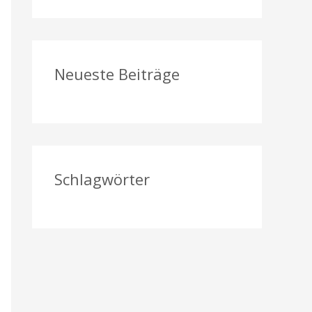
a
c
h
Neueste Beiträge
:
Schlagwörter