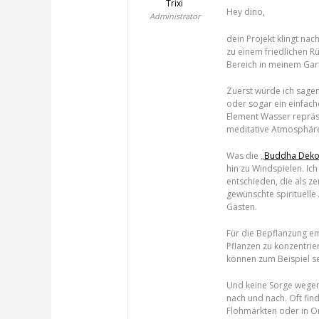
Trixi
Hey dino,
Administrator
dein Projekt klingt nac
zu einem friedlichen R
Bereich in meinem Garte
Zuerst würde ich sagen,
oder sogar ein einfac
Element Wasser repräse
meditative Atmosphär
Was die „
Buddha Deko
hin zu Windspielen. Ic
entschieden, die als ze
gewünschte spirituell
Gästen.
Für die Bepflanzung em
Pflanzen zu konzentri
können zum Beispiel se
Und keine Sorge wegen
nach und nach. Oft fi
Flohmärkten oder in O