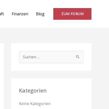
aft
Finanzen
Blog
ZUM FORUM
S
u
c
h
e
Kategorien
n
Keine Kategorien
n