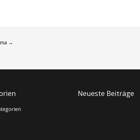
ema
→
orien
Neueste Beiträge
ategorien