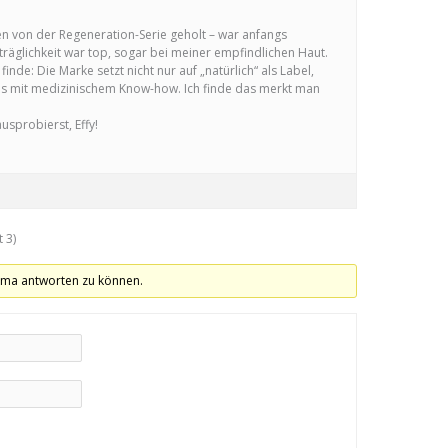
en von der Regeneration-Serie geholt – war anfangs
träglichkeit war top, sogar bei meiner empfindlichen Haut.
inde: Die Marke setzt nicht nur auf „natürlich“ als Label,
s mit medizinischem Know-how. Ich finde das merkt man
usprobierst, Effy!
 3)
ema antworten zu können.