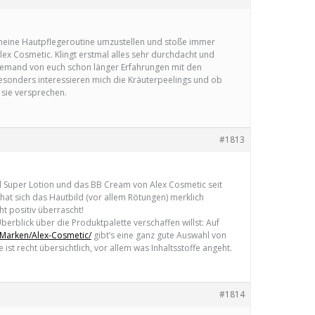
 meine Hautpflegeroutine umzustellen und stoße immer
lex Cosmetic. Klingt erstmal alles sehr durchdacht und
 jemand von euch schon länger Erfahrungen mit den
sonders interessieren mich die Kräuterpeelings und ob
s sie versprechen.
#1813
al Super Lotion und das BB Cream von Alex Cosmetic seit
 hat sich das Hautbild (vor allem Rötungen) merklich
ht positiv überrascht!
Überblick über die Produktpalette verschaffen willst: Auf
Marken/Alex-Cosmetic/
gibt’s eine ganz gute Auswahl von
 ist recht übersichtlich, vor allem was Inhaltsstoffe angeht.
#1814