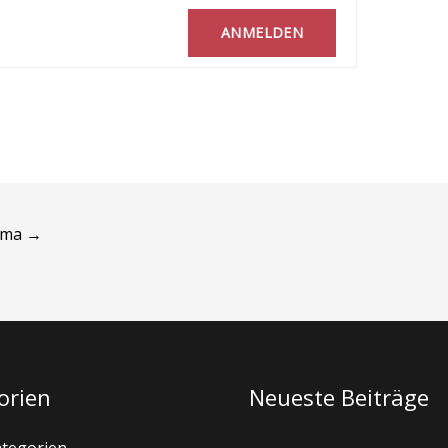
ANMELDEN
ema
→
orien
Neueste Beiträge
ategorien