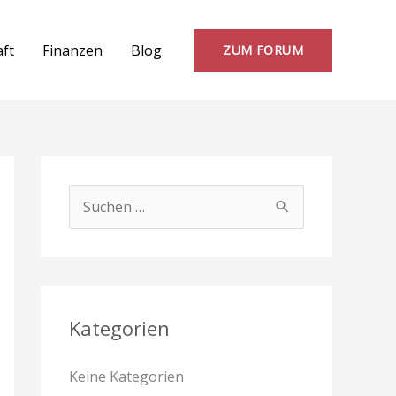
aft
Finanzen
Blog
ZUM FORUM
S
u
c
h
e
Kategorien
n
Keine Kategorien
n