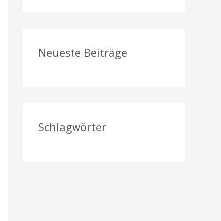
a
c
h
Neueste Beiträge
:
Schlagwörter