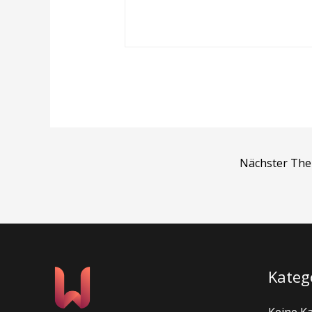
Nächster Th
Kateg
Keine K