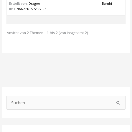
Erstellt von:
Dragoo
Bambi
in:
FINANZEN & SERVICE
Ansicht von 2 Themen – 1 bis 2 (von insgesamt 2)
S
u
c
h