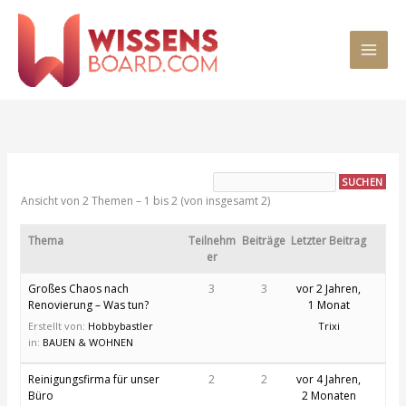
Zum
MAI
Inhalt
springen
MEN
Ansicht von 2 Themen – 1 bis 2 (von insgesamt 2)
Thema
Teilnehm
Beiträge
Letzter Beitrag
er
Großes Chaos nach
3
3
vor 2 Jahren,
Renovierung – Was tun?
1 Monat
Erstellt von:
Hobbybastler
Trixi
in:
BAUEN & WOHNEN
Reinigungsfirma für unser
2
2
vor 4 Jahren,
Büro
2 Monaten