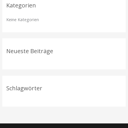
Kategorien
e
n
Keine Kategorien
n
a
c
h
Neueste Beiträge
:
Schlagwörter