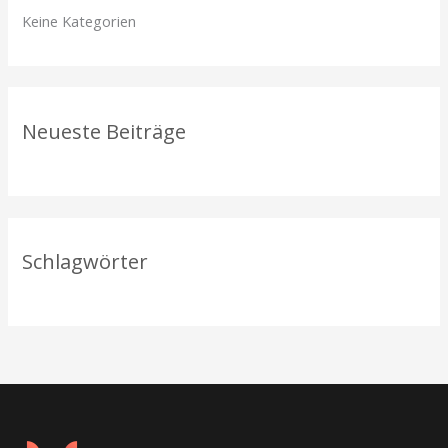
n
Keine Kategorien
n
a
c
h
Neueste Beiträge
:
Schlagwörter