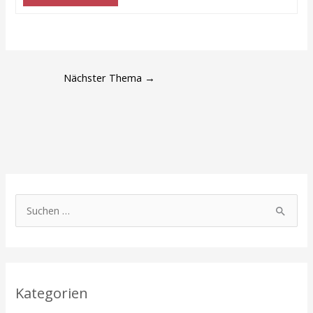
Nächster Thema
→
S
u
c
h
Kategorien
e