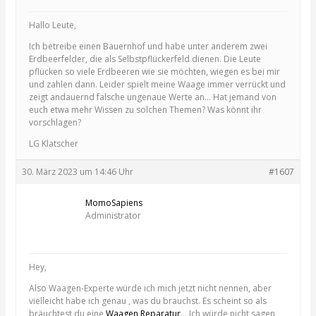
Hallo Leute,
Ich betreibe einen Bauernhof und habe unter anderem zwei
Erdbeerfelder, die als Selbstpflückerfeld dienen. Die Leute
pflücken so viele Erdbeeren wie sie möchten, wiegen es bei mir
und zahlen dann. Leider spielt meine Waage immer verrückt und
zeigt andauernd falsche ungenaue Werte an… Hat jemand von
euch etwa mehr Wissen zu solchen Themen? Was könnt ihr
vorschlagen?
LG Klatscher
30. März 2023 um 14:46 Uhr
#1607
MomoSapiens
Administrator
Hey,
Also Waagen-Experte würde ich mich jetzt nicht nennen, aber
vielleicht habe ich genau , was du brauchst. Es scheint so als
bräuchtest du eine
Waagen Reparatur
… Ich würde nicht sagen,