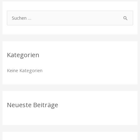
S
u
c
h
Kategorien
e
n
Keine Kategorien
n
a
c
h
Neueste Beiträge
: