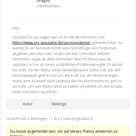
Dragoo
Administrator
Hey,
ich kann Dir nur sagen wie ich es mit den Motoren von
https://www.cnc-spezialist.de/servossysteme/
gemacht habe. Da
kannst Du im Servoumrichter eine Schrittfolge von Positionen
angeben (absolut oder relativ) die der Umrichter anfährt.
Ansonsten sagst du dem Umrichter über Profibus was als
nächstes zu tun ist. Einen zusätzlichen Positionierregler brauchst
Du nicht, da der Motor einen winkelgenauen Geber hat. Bei der
Motorauswahl geht es nur um die Kraft die der Motor bringen
muss, eine Auswahl nach Leistung wie bei Normmotoren gibt es
da nicht. Um den Motor klein zu halten, empfehle ich den Einsatz
eines Getriebes (spielfrei).
Autor
Beiträge
Ansicht von 2 Beiträgen – 1 bis 2 (von insgesamt 2)
Du musst angemeldet sein, um auf dieses Thema antworten zu