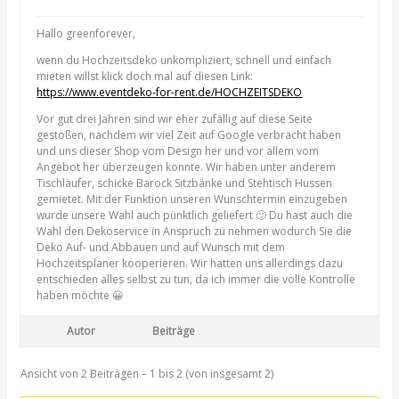
Hallo greenforever,
wenn du Hochzeitsdeko unkompliziert, schnell und einfach
mieten willst klick doch mal auf diesen Link:
https://www.eventdeko-for-rent.de/HOCHZEITSDEKO
Vor gut drei Jahren sind wir eher zufällig auf diese Seite
gestoßen, nachdem wir viel Zeit auf Google verbracht haben
und uns dieser Shop vom Design her und vor allem vom
Angebot her überzeugen konnte. Wir haben unter anderem
Tischläufer, schicke Barock Sitzbänke und Stehtisch Hussen
gemietet. Mit der Funktion unseren Wunschtermin einzugeben
wurde unsere Wahl auch pünktlich geliefert 🙂 Du hast auch die
Wahl den Dekoservice in Anspruch zu nehmen wodurch Sie die
Deko Auf- und Abbauen und auf Wunsch mit dem
Hochzeitsplaner kooperieren. Wir hatten uns allerdings dazu
entschieden alles selbst zu tun, da ich immer die volle Kontrolle
haben möchte 😀
Autor
Beiträge
Ansicht von 2 Beiträgen – 1 bis 2 (von insgesamt 2)