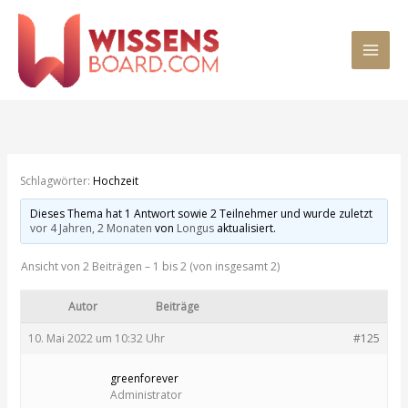
Zum
MAI
Inhalt
springen
MEN
Schlagwörter:
Hochzeit
Dieses Thema hat 1 Antwort sowie 2 Teilnehmer und wurde zuletzt
vor 4 Jahren, 2 Monaten
von
Longus
aktualisiert.
Ansicht von 2 Beiträgen – 1 bis 2 (von insgesamt 2)
Autor
Beiträge
10. Mai 2022 um 10:32 Uhr
#125
greenforever
Administrator