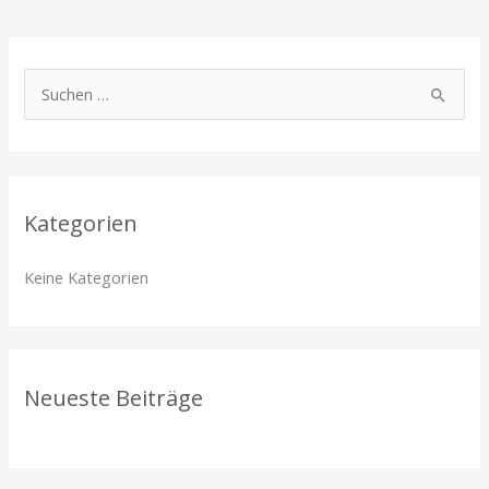
S
u
c
h
Kategorien
e
n
Keine Kategorien
n
a
c
h
Neueste Beiträge
: