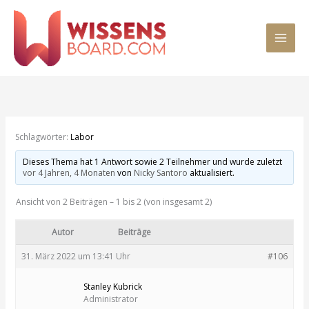
Zum
MAI
Inhalt
springen
MEN
Schlagwörter:
Labor
Dieses Thema hat 1 Antwort sowie 2 Teilnehmer und wurde zuletzt
vor 4 Jahren, 4 Monaten
von
Nicky Santoro
aktualisiert.
Ansicht von 2 Beiträgen – 1 bis 2 (von insgesamt 2)
Autor
Beiträge
31. März 2022 um 13:41 Uhr
#106
Stanley Kubrick
Administrator