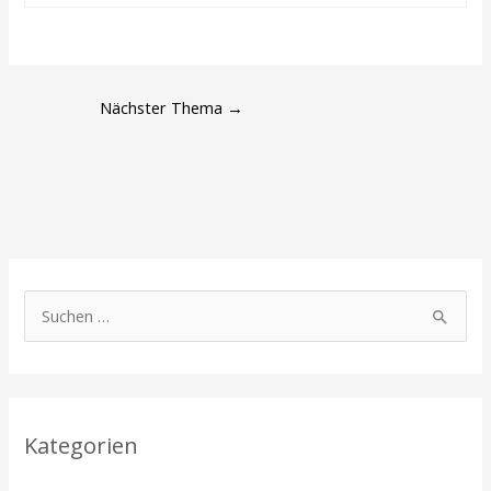
Nächster Thema
→
S
u
c
h
Kategorien
e
n