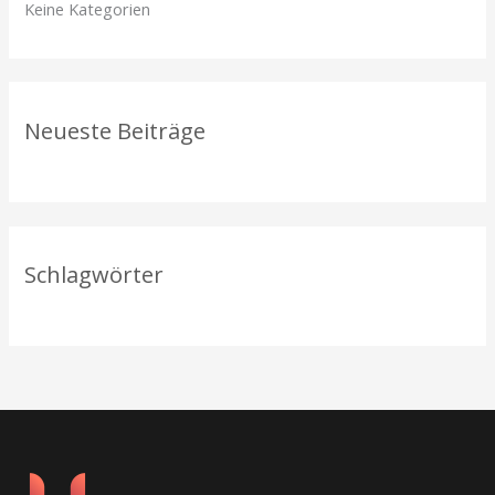
Keine Kategorien
n
a
c
h
Neueste Beiträge
:
Schlagwörter