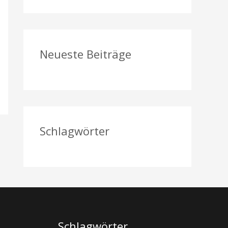
a
c
h
Neueste Beiträge
:
Schlagwörter
Schlagwörter