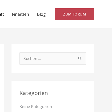
aft
Finanzen
Blog
ZUM FORUM
S
u
c
h
e
Kategorien
n
Keine Kategorien
n