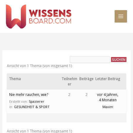
Zum
MAI
Inhalt
springen
MEN
Ansicht von 1 Thema (von insgesamt 1)
Thema
Teilnehm
Beiträge
Letzter Beitrag
er
Nie mehr rauchen, wie?
2
2
vor 4 Jahren,
4 Monaten
Erstellt von:
Spazierer
in:
GESUNDHEIT & SPORT
Maxim
Ansicht von 1 Thema (von insgesamt 1)