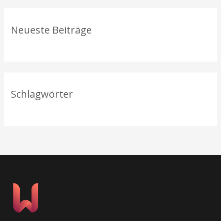
c
h
Neueste Beiträge
:
Schlagwörter