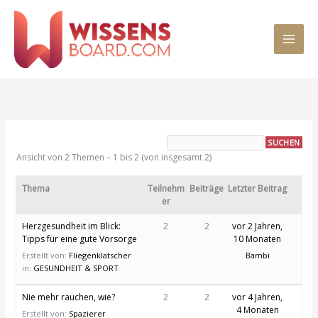
Zum
MAI
Inhalt
springen
MEN
Ansicht von 2 Themen – 1 bis 2 (von insgesamt 2)
Thema
Teilnehm
Beiträge
Letzter Beitrag
er
Herzgesundheit im Blick:
2
2
vor 2 Jahren,
Tipps für eine gute Vorsorge
10 Monaten
Erstellt von:
Fliegenklatscher
Bambi
in:
GESUNDHEIT & SPORT
Nie mehr rauchen, wie?
2
2
vor 4 Jahren,
4 Monaten
Erstellt von:
Spazierer