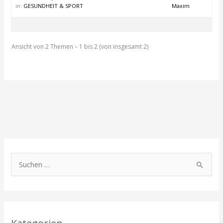
in:
GESUNDHEIT & SPORT
Maxim
Ansicht von 2 Themen – 1 bis 2 (von insgesamt 2)
S
u
c
h