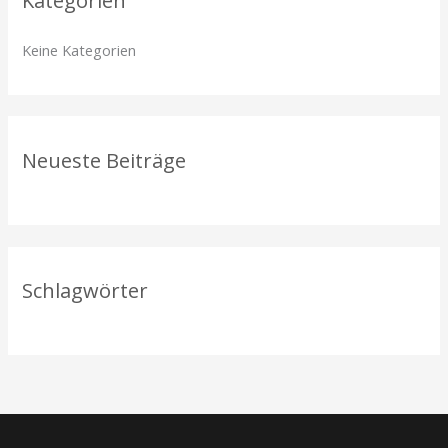
Kategorien
e
n
Keine Kategorien
n
a
c
h
Neueste Beiträge
:
Schlagwörter