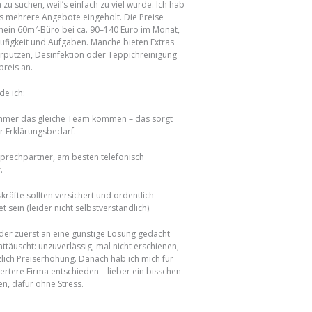
 zu suchen, weil’s einfach zu viel wurde. Ich hab
s mehrere Angebote eingeholt. Die Preise
mein 60m²-Büro bei ca. 90–140 Euro im Monat,
ufigkeit und Aufgaben. Manche bieten Extras
rputzen, Desinfektion oder Teppichreinigung
reis an.
de ich:
 immer das gleiche Team kommen – das sorgt
r Erklärungsbedarf.
prechpartner, am besten telefonisch
.
kräfte sollten versichert und ordentlich
 sein (leider nicht selbstverständlich).
ider zuerst an eine günstige Lösung gedacht
ttäuscht: unzuverlässig, mal nicht erschienen,
lich Preiserhöhung. Danach hab ich mich für
iertere Firma entschieden – lieber ein bisschen
n, dafür ohne Stress.