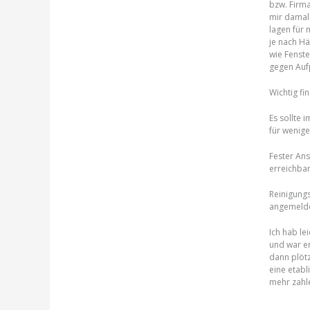
bzw. Firma
mir damal
lagen für 
je nach Hä
wie Fenste
gegen Aufp
Wichtig fin
Es sollte
für wenige
Fester Ans
erreichbar
Reinigungs
angemeldet
Ich hab le
und war en
dann plötz
eine etabl
mehr zahle