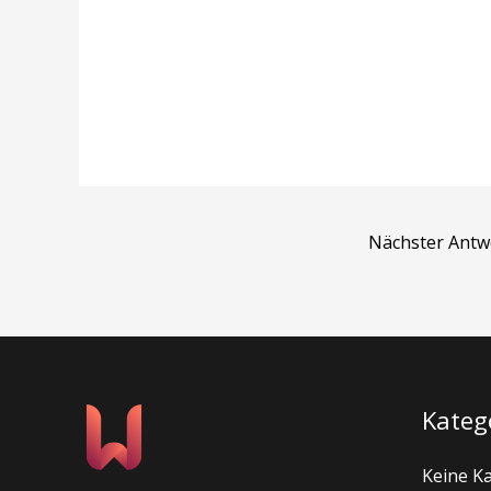
Nächster Ant
Kateg
Keine K