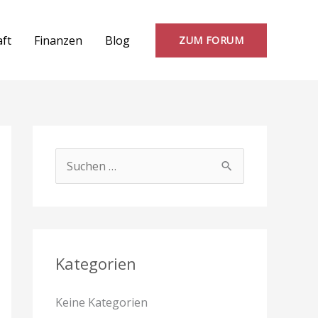
aft
Finanzen
Blog
ZUM FORUM
S
u
c
h
e
Kategorien
n
Keine Kategorien
n