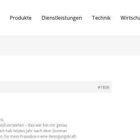
Produkte
Dienstleistungen
Technik
Wirtsch
#1806
o,
voll verstehen – das war bei mir genau
 Ich hab letztes Jahr nach dem Sommer
, für mein Praxisbüro eine Reinigungskraft