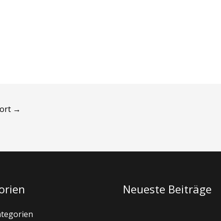
wort
→
orien
Neueste Beiträge
ategorien