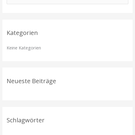
u
c
h
Kategorien
e
n
Keine Kategorien
n
a
c
h
Neueste Beiträge
:
Schlagwörter