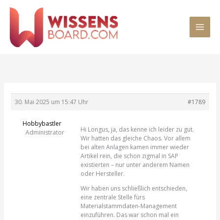
Zum
MAI
Inhalt
springen
MEN
30. Mai 2025 um 15:47 Uhr
#1789
Hobbybastler
Hi Longus, ja, das kenne ich leider zu gut.
Administrator
Wir hatten das gleiche Chaos. Vor allem
bei alten Anlagen kamen immer wieder
Artikel rein, die schon zigmal in SAP
existierten – nur unter anderem Namen
oder Hersteller.
Wir haben uns schließlich entschieden,
eine zentrale Stelle fürs
Materialstammdaten-Management
einzuführen. Das war schon mal ein