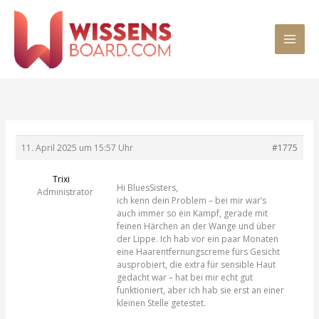
Zum
MAI
Inhalt
springen
MEN
11. April 2025 um 15:57 Uhr
#1775
Trixi
Hi BluesSisters,
Administrator
ich kenn dein Problem – bei mir war’s
auch immer so ein Kampf, gerade mit
feinen Härchen an der Wange und über
der Lippe. Ich hab vor ein paar Monaten
eine Haarentfernungscreme fürs Gesicht
ausprobiert, die extra für sensible Haut
gedacht war – hat bei mir echt gut
funktioniert, aber ich hab sie erst an einer
kleinen Stelle getestet.