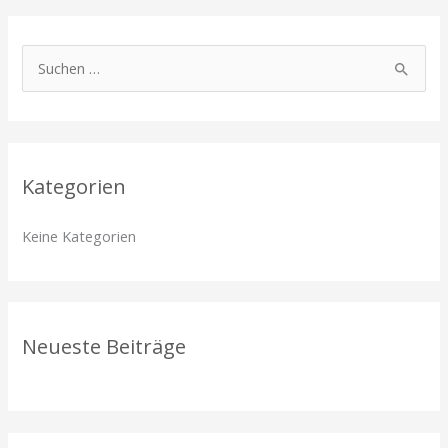
S
u
c
h
Kategorien
e
n
Keine Kategorien
n
a
c
h
Neueste Beiträge
: