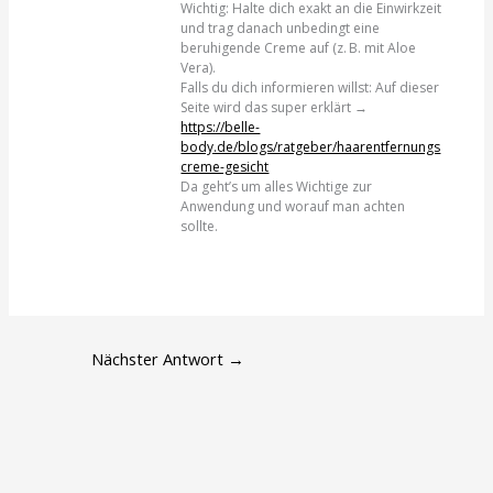
Wichtig: Halte dich exakt an die Einwirkzeit
und trag danach unbedingt eine
beruhigende Creme auf (z. B. mit Aloe
Vera).
Falls du dich informieren willst: Auf dieser
Seite wird das super erklärt →
https://belle-
body.de/blogs/ratgeber/haarentfernungs
creme-gesicht
Da geht’s um alles Wichtige zur
Anwendung und worauf man achten
sollte.
Nächster Antwort
→