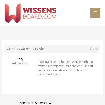
Zum
MAI
Inhalt
springen
MEN
25. März 2025 um 10:58 Uhr
#1773
Tony
Top, danke euch beiden! Werde mich mal
Administrator
weiter informieren und dann den Umbau
angehen. Cool, dass ihr so schnell
geantwortet habt!
Nächster Antwort
→