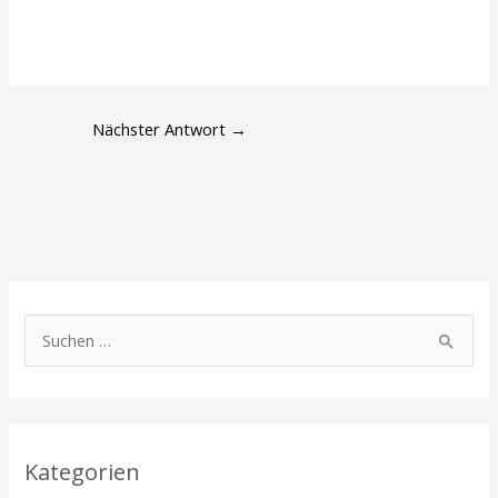
Nächster Antwort
→
S
u
c
h
Kategorien
e