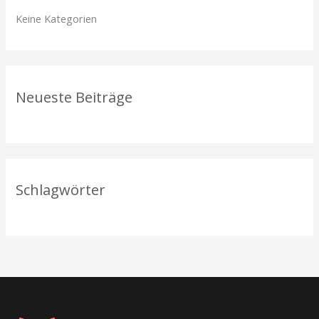
n
Keine Kategorien
n
a
c
h
Neueste Beiträge
:
Schlagwörter