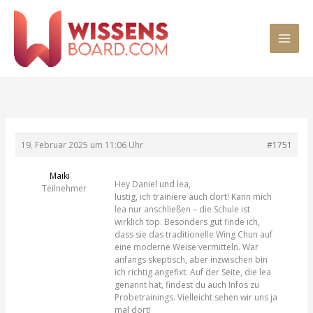
Zum
MAI
Inhalt
springen
MEN
19. Februar 2025 um 11:06 Uhr
#1751
Maiki
Hey Daniel und lea,
Teilnehmer
lustig, ich trainiere auch dort! Kann mich
lea nur anschließen – die Schule ist
wirklich top. Besonders gut finde ich,
dass sie das traditionelle Wing Chun auf
eine moderne Weise vermitteln. War
anfangs skeptisch, aber inzwischen bin
ich richtig angefixt. Auf der Seite, die lea
genannt hat, findest du auch Infos zu
Probetrainings. Vielleicht sehen wir uns ja
mal dort!