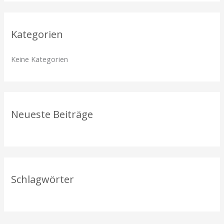
c
h
Kategorien
e
n
Keine Kategorien
n
a
c
h
Neueste Beiträge
:
Schlagwörter