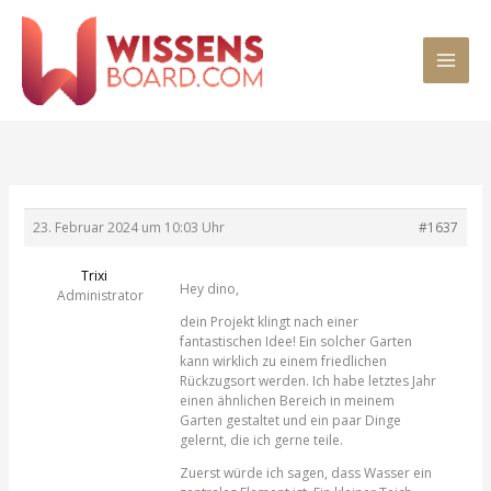
Zum
MAI
Inhalt
springen
MEN
23. Februar 2024 um 10:03 Uhr
#1637
Trixi
Hey dino,
Administrator
dein Projekt klingt nach einer
fantastischen Idee! Ein solcher Garten
kann wirklich zu einem friedlichen
Rückzugsort werden. Ich habe letztes Jahr
einen ähnlichen Bereich in meinem
Garten gestaltet und ein paar Dinge
gelernt, die ich gerne teile.
Zuerst würde ich sagen, dass Wasser ein