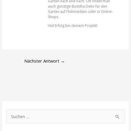
Garten nach und nach. Oft findet man
auch günstige Buddha Deko für den
Garten auf Flohmärkten oder in Online-
Shops.
Viel Erfolg bei deinem Projekt!
Nächster Antwort
→
S
u