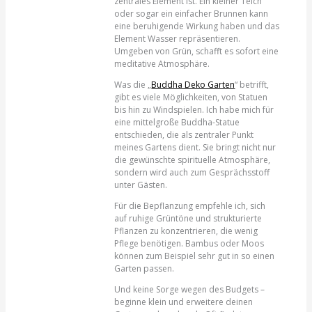
zentrales Element ist. Ein kleiner Teich
oder sogar ein einfacher Brunnen kann
eine beruhigende Wirkung haben und das
Element Wasser repräsentieren.
Umgeben von Grün, schafft es sofort eine
meditative Atmosphäre.
Was die „
Buddha Deko Garten
“ betrifft,
gibt es viele Möglichkeiten, von Statuen
bis hin zu Windspielen. Ich habe mich für
eine mittelgroße Buddha-Statue
entschieden, die als zentraler Punkt
meines Gartens dient. Sie bringt nicht nur
die gewünschte spirituelle Atmosphäre,
sondern wird auch zum Gesprächsstoff
unter Gästen.
Für die Bepflanzung empfehle ich, sich
auf ruhige Grüntöne und strukturierte
Pflanzen zu konzentrieren, die wenig
Pflege benötigen. Bambus oder Moos
können zum Beispiel sehr gut in so einen
Garten passen.
Und keine Sorge wegen des Budgets –
beginne klein und erweitere deinen