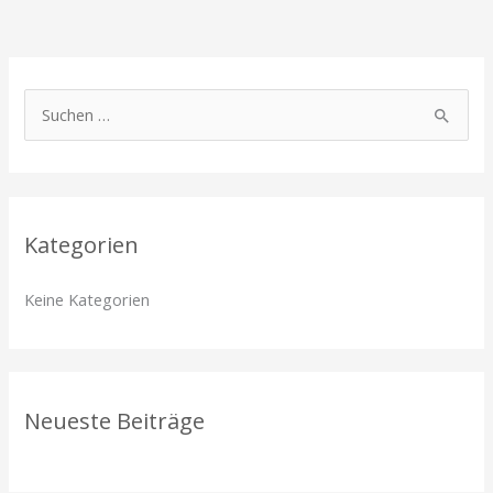
S
u
c
h
Kategorien
e
n
Keine Kategorien
n
a
c
h
Neueste Beiträge
: