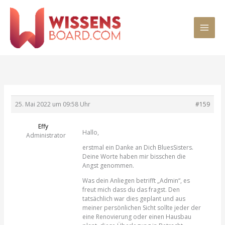
Zum
MAI
Inhalt
springen
MEN
25. Mai 2022 um 09:58 Uhr
#159
Effy
Hallo,
Administrator
erstmal ein Danke an Dich BluesSisters.
Deine Worte haben mir bisschen die
Angst genommen.
Was dein Anliegen betrifft „Admin“, es
freut mich dass du das fragst. Den
tatsächlich war dies geplant und aus
meiner persönlichen Sicht sollte jeder der
eine Renovierung oder einen Hausbau