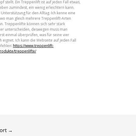
f stellt. Ein Treppenlift ist auf jeden Fall etwas,
eben zumindest, ein wenig erleichtern kann.
e Unterstützung für den Alltag. Ich kenne eine
 wo man gleich mehrere Treppenlift-Arten
n. Treppenlifte können sich sehr stark
er unterscheiden, deswegen muss man
erst einmal überprüfen, was für seine vier
 eignet. Ich kann die Webseite auf jeden Fall
fehlen:
https://www.treppenlift-
rodukte/treppenlifte/
wort
→