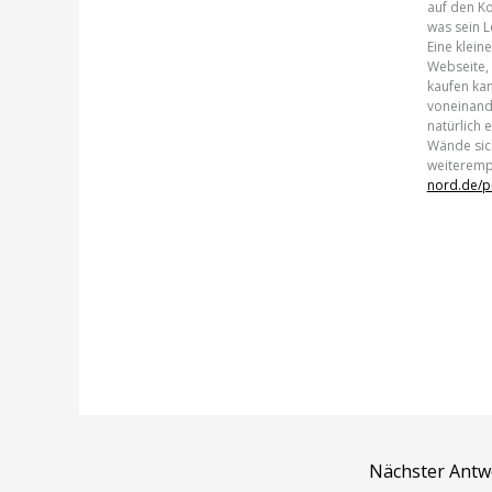
auf den Kop
was sein L
Eine klein
Webseite,
kaufen kan
voneinand
natürlich 
Wände sich
weiteremp
nord.de/p
Nächster Ant