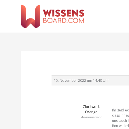
Zum
Inhalt
springen
15. November 2022 um 14:40 Uhr
Clockwork
Ihr seid e
Orange
dass ihr 
Administrator
und auch he
ihm widerf