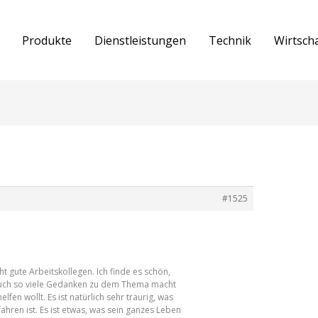
Produkte
Dienstleistungen
Technik
Wirtsch
#1525
cht gute Arbeitskollegen. Ich finde es schön,
euch so viele Gedanken zu dem Thema macht
lfen wollt. Es ist natürlich sehr traurig, was
ahren ist. Es ist etwas, was sein ganzes Leben