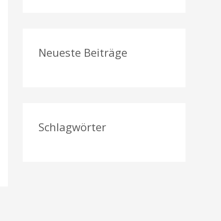
a
c
h
Neueste Beiträge
:
Schlagwörter