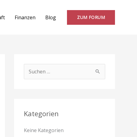
aft
Finanzen
Blog
ZUM FORUM
S
u
c
h
e
Kategorien
n
Keine Kategorien
n