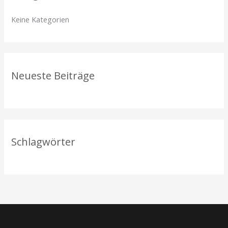
n
Keine Kategorien
n
a
c
h
Neueste Beiträge
:
Schlagwörter