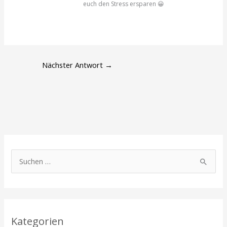
euch den Stress ersparen 😀
Nächster Antwort
→
S
u
c
h
Kategorien
e