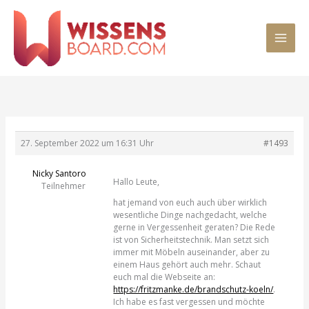
Zum
MAI
Inhalt
springen
MEN
27. September 2022 um 16:31 Uhr
#1493
Nicky Santoro
Hallo Leute,
Teilnehmer
hat jemand von euch auch über wirklich
wesentliche Dinge nachgedacht, welche
gerne in Vergessenheit geraten? Die Rede
ist von Sicherheitstechnik. Man setzt sich
immer mit Möbeln auseinander, aber zu
einem Haus gehört auch mehr. Schaut
euch mal die Webseite an:
https://fritzmanke.de/brandschutz-koeln/
.
Ich habe es fast vergessen und möchte