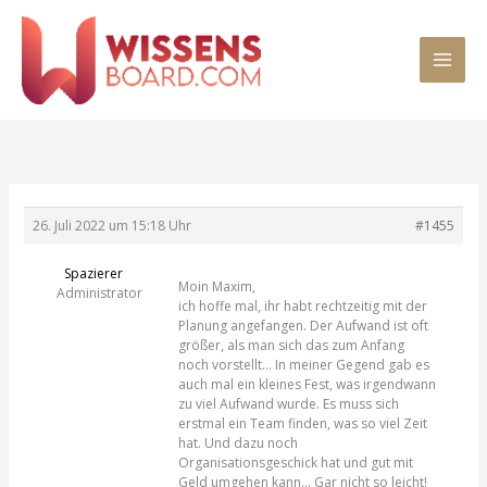
Zum
MAI
Inhalt
springen
MEN
26. Juli 2022 um 15:18 Uhr
#1455
Spazierer
Moin Maxim,
Administrator
ich hoffe mal, ihr habt rechtzeitig mit der
Planung angefangen. Der Aufwand ist oft
größer, als man sich das zum Anfang
noch vorstellt… In meiner Gegend gab es
auch mal ein kleines Fest, was irgendwann
zu viel Aufwand wurde. Es muss sich
erstmal ein Team finden, was so viel Zeit
hat. Und dazu noch
Organisationsgeschick hat und gut mit
Geld umgehen kann… Gar nicht so leicht!