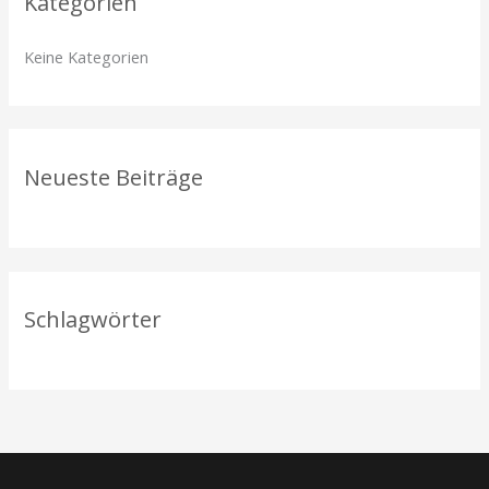
Kategorien
e
n
Keine Kategorien
n
a
c
h
Neueste Beiträge
:
Schlagwörter