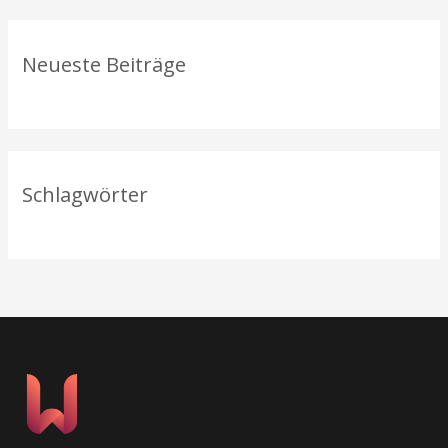
c
h
Neueste Beiträge
:
Schlagwörter