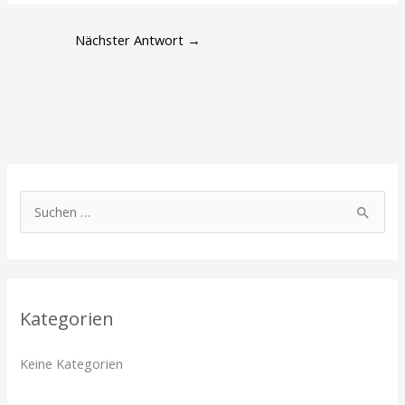
Nächster Antwort
→
S
u
c
h
Kategorien
e
n
Keine Kategorien
n
a