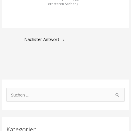
ernsteren Sachen).
Nächster Antwort
→
S
u
c
h
Kategorien
e