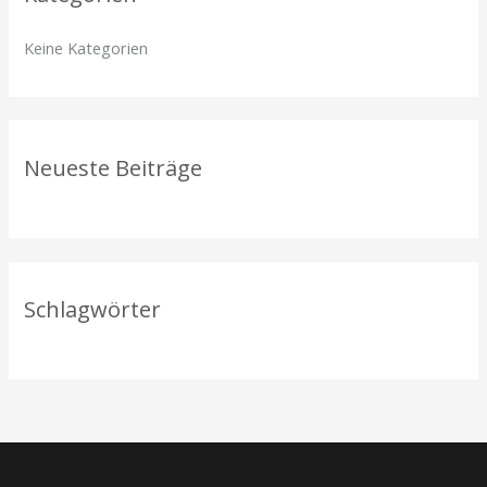
n
Keine Kategorien
n
a
c
h
Neueste Beiträge
:
Schlagwörter