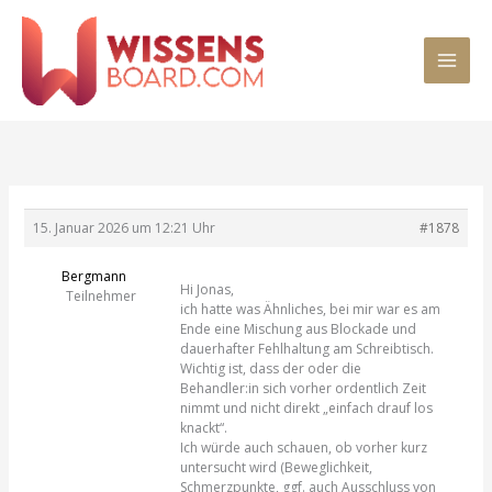
Zum
MAI
Inhalt
springen
MEN
15. Januar 2026 um 12:21 Uhr
#1878
Bergmann
Hi Jonas,
Teilnehmer
ich hatte was Ähnliches, bei mir war es am
Ende eine Mischung aus Blockade und
dauerhafter Fehlhaltung am Schreibtisch.
Wichtig ist, dass der oder die
Behandler:in sich vorher ordentlich Zeit
nimmt und nicht direkt „einfach drauf los
knackt“.
Ich würde auch schauen, ob vorher kurz
untersucht wird (Beweglichkeit,
Schmerzpunkte, ggf. auch Ausschluss von