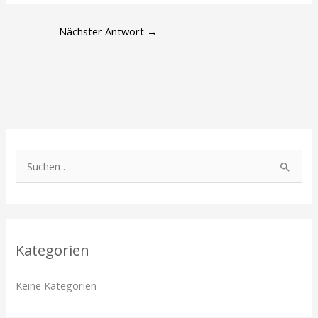
Nächster Antwort
→
S
u
c
h
Kategorien
e
n
Keine Kategorien
n
a