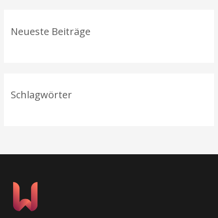
c
h
Neueste Beiträge
:
Schlagwörter