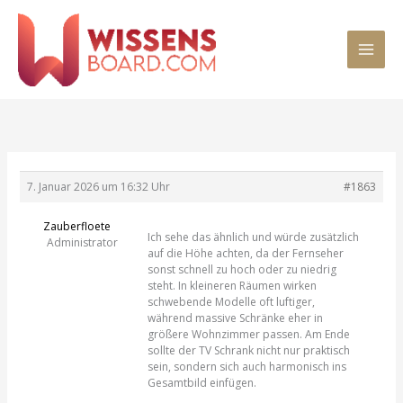
Zum
MAI
Inhalt
springen
MEN
7. Januar 2026 um 16:32 Uhr
#1863
Zauberfloete
Ich sehe das ähnlich und würde zusätzlich
Administrator
auf die Höhe achten, da der Fernseher
sonst schnell zu hoch oder zu niedrig
steht. In kleineren Räumen wirken
schwebende Modelle oft luftiger,
während massive Schränke eher in
größere Wohnzimmer passen. Am Ende
sollte der TV Schrank nicht nur praktisch
sein, sondern sich auch harmonisch ins
Gesamtbild einfügen.