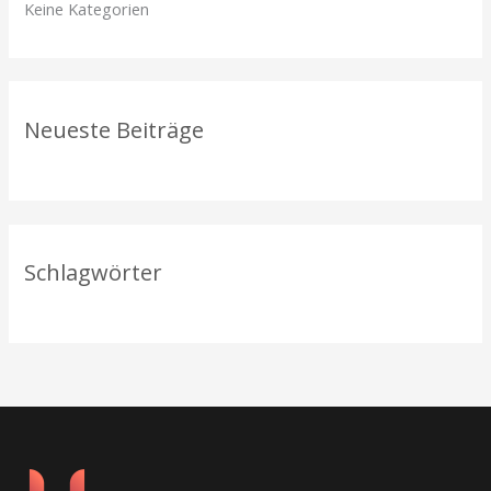
Keine Kategorien
n
a
c
h
Neueste Beiträge
:
Schlagwörter