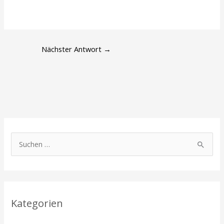
Nächster Antwort
→
S
u
c
h
Kategorien
e
n