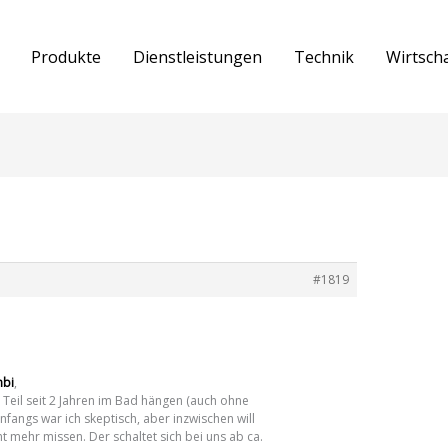
Produkte
Dienstleistungen
Technik
Wirtsch
#1819
bi
,
 Teil seit 2 Jahren im Bad hängen (auch ohne
Anfangs war ich skeptisch, aber inzwischen will
cht mehr missen. Der schaltet sich bei uns ab ca.