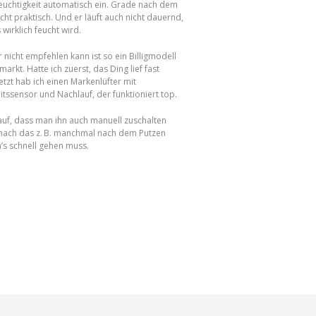
euchtigkeit automatisch ein. Grade nach dem
ht praktisch. Und er läuft auch nicht dauernd,
 wirklich feucht wird.
r nicht empfehlen kann ist so ein Billigmodell
arkt. Hatte ich zuerst, das Ding lief fast
etzt hab ich einen Markenlüfter mit
itssensor und Nachlauf, der funktioniert top.
uf, dass man ihn auch manuell zuschalten
 mach das z. B. manchmal nach dem Putzen
’s schnell gehen muss.