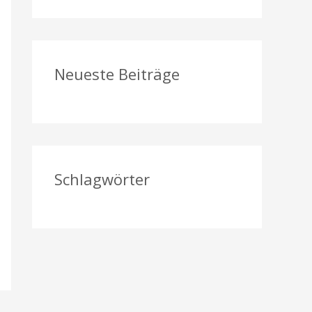
a
c
h
Neueste Beiträge
:
Schlagwörter