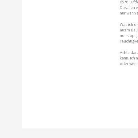
65 % Luftf
Duschen ec
nur wenn’s
Was ich di
aus’m Baum
nonstop. J
Feuchtigke
Achte dara
kann. Ich
oder wenn