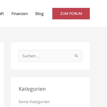
aft
Finanzen
Blog
ZUM FORUM
S
u
c
h
e
Kategorien
n
Keine Kategorien
n