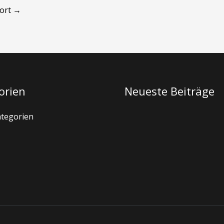
wort
→
orien
Neueste Beiträge
ategorien