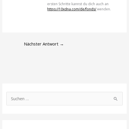
ersten Schritte kannst du dich auch an
https://10xdna.com/de/fonds/
wenden.
Nächster Antwort
→
S
u
c
h