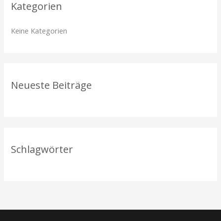
Kategorien
e
n
Keine Kategorien
n
a
c
h
Neueste Beiträge
:
Schlagwörter