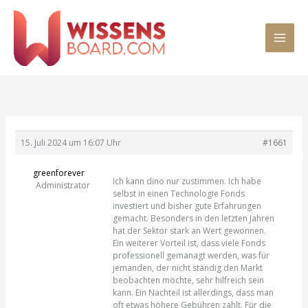
Zum
MAI
Inhalt
springen
MEN
15. Juli 2024 um 16:07 Uhr
#1661
greenforever
Ich kann dino nur zustimmen. Ich habe
Administrator
selbst in einen Technologie Fonds
investiert und bisher gute Erfahrungen
gemacht. Besonders in den letzten Jahren
hat der Sektor stark an Wert gewonnen.
Ein weiterer Vorteil ist, dass viele Fonds
professionell gemanagt werden, was für
jemanden, der nicht ständig den Markt
beobachten möchte, sehr hilfreich sein
kann. Ein Nachteil ist allerdings, dass man
oft etwas höhere Gebühren zahlt. Für die