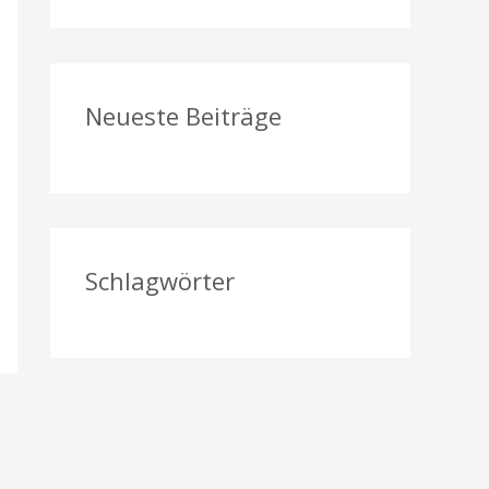
a
c
h
Neueste Beiträge
:
Schlagwörter