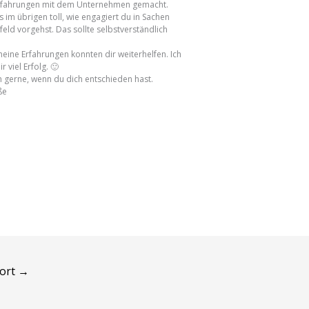
Erfahrungen mit dem Unternehmen gemacht.
es im übrigen toll, wie engagiert du in Sachen
eld vorgehst. Das sollte selbstverständlich
meine Erfahrungen konnten dir weiterhelfen. Ich
 viel Erfolg. 🙂
 gerne, wenn du dich entschieden hast.
ße
wort
→