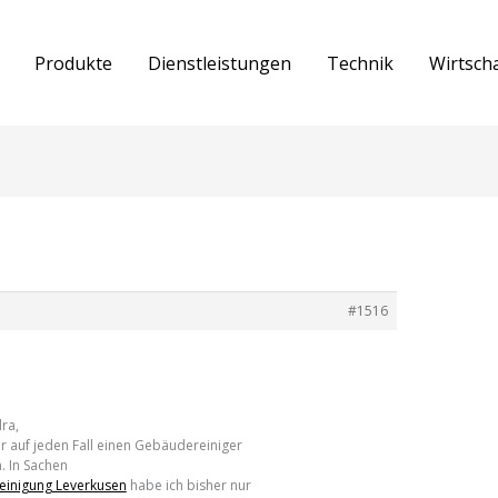
Produkte
Dienstleistungen
Technik
Wirtsch
#1516
ra,
ir auf jeden Fall einen Gebäudereiniger
. In Sachen
inigung Leverkusen
habe ich bisher nur