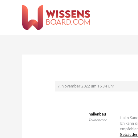
Zum
Inhalt
springen
7. November 2022 um 16:34 Uhr
hallenbau
Hallo Sand
Teilnehmer
Ich kann d
empfehlen
Gebäudere