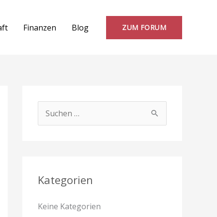
aft
Finanzen
Blog
ZUM FORUM
S
u
c
h
e
Kategorien
n
Keine Kategorien
n