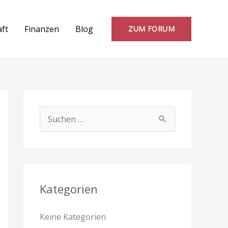
aft
Finanzen
Blog
ZUM FORUM
S
u
c
h
e
Kategorien
n
Keine Kategorien
n