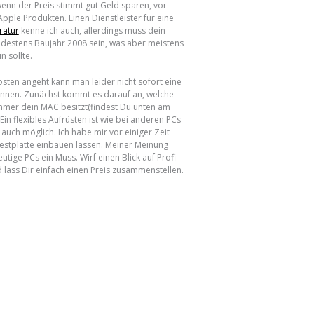
wenn der Preis stimmt gut Geld sparen, vor
Apple Produkten. Einen Dienstleister für eine
ratur
kenne ich auch, allerdings muss dein
destens Baujahr 2008 sein, was aber meistens
in sollte.
sten angeht kann man leider nicht sofort eine
nen. Zunächst kommt es darauf an, welche
mer dein MAC besitzt(findest Du unten am
 Ein flexibles Aufrüsten ist wie bei anderen PCs
auch möglich. Ich habe mir vor einiger Zeit
estplatte einbauen lassen. Meiner Meinung
eutige PCs ein Muss. Wirf einen Blick auf Profi-
 lass Dir einfach einen Preis zusammenstellen.