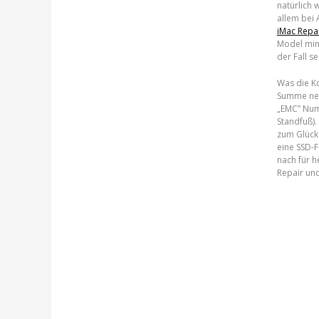
natürlich 
allem bei 
iMac Repa
Model min
der Fall se
Was die Ko
Summe nen
„EMC” Num
Standfuß).
zum Glück 
eine SSD-F
nach für h
Repair und