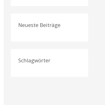
a
c
h
Neueste Beiträge
:
Schlagwörter