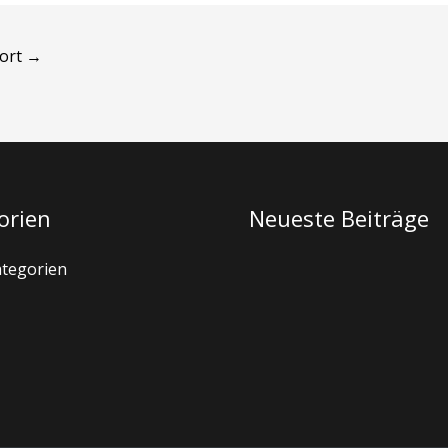
wort
→
orien
Neueste Beiträge
ategorien